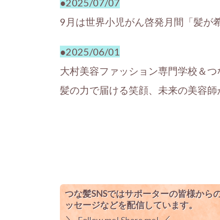
●2025/07/07
9月は世界小児がん啓発月間
「髪が
●2025/06/01
大村美容ファッション専門学校＆つ
髪の力で届ける笑顔、未来の美容師
つな髪SNSではサポーターの皆様か
ッセージなどを配信しています。
＼
／