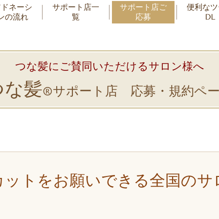
アドネーシ
サポート店一
サポート店ご
便利なツ
ンの流れ
覧
応募
DL
つな髪にご賛同いただけるサロン様へ
つな髪
サポート店
応募・規約ペー
®
カットをお願いできる全国のサ