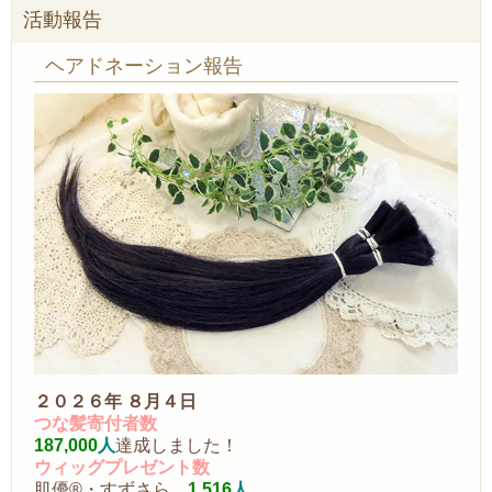
活動報告
ヘアドネーション報告
２０２６年 ８月４日
つな髪寄付者数
187,000
人
達成しました！
ウィッグプレゼント数
肌優®・すずさら
1,516
人