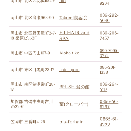
岡山市 北区西花尻1154-6
filo
9204
086-292-
岡山市 北区庭瀬968-90
Takumi美容院
5040
Fil HAIR and
086-206-
岡山市 北区野田屋町2-7-
18 桑原ビル2F
SPA​
7457
090-7995-
岡山市 中区円山167-9
Aloha.tiko
3274
086-201-
岡山市 東区目黒町23-12
hair pool
1338
086-264-
岡山市 南区築港栄町28-
BRUSH 髪の館
17
5117
0866-56-
加賀郡 吉備中央町吉川
葉(クローバー)
7522-61
8297
0865-61-
bis-forhair
笠岡市 三番町4-26
4222