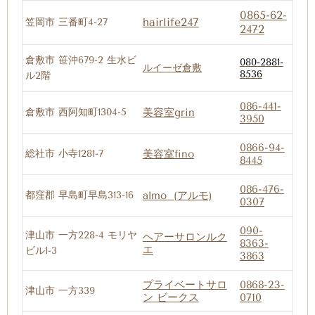
0865-62-
hairlife247
笠岡市 三番町4-27
2472
倉敷市 笹沖679-2 生水ビ
080-2881-
ルイーゼ倉敷
8536
ル2階
086-441-
倉敷市 西阿知町1304-5
美容室grin
3950
0866-94-
総社市 小寺1281-7
美容室fino
8445
086-476-
都窪郡 早島町早島313-16
almo (アルモ)
0307
090-
津山市 一方228-4 モリヤ
ヘアーサロンルク
8363-
エ
ビル1-3
3863
プライベートサロ
0868-23-
津山市 一方339
ン ビークス
0710