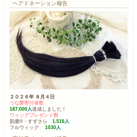
ヘアドネーション報告
２０２６年 ８月４日
つな髪寄付者数
187,000
人
達成しました！
ウィッグプレゼント数
肌優®・すずさら
1,516
人
フルウィッグ
1030
人