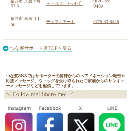
0120-55-
福井市 久喜津町
ディルガ ワッセ店
52-6
0489
福井市 高柳1丁目
ディフィアート
0776-63-6526
911
つな髪サポート店TOPへ戻る
つな髪SNSではサポーターの皆様からのヘアドネーション報告や
応援メッセージ、ウィッグを受け取られたご家族からのサンキュ
ーメッセージなどを配信しています。
＼
Follow me! Share me!
／