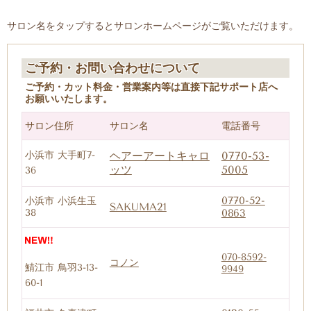
サロン名をタップするとサロンホームページがご覧いただけます。
ご予約・お問い合わせについて
ご予約・カット料金・営業案内等は直接下記サポート店へ
お願いいたします。
サロン住所
サロン名
電話番号
小浜市 大手町7-
ヘアーアートキャロ
0770-53-
ッツ
5005
36
0770-52-
小浜市 小浜生玉
SAKUMA21
38
0863
070-8592-
コノン
鯖江市
鳥羽3-13-
9949
60-1