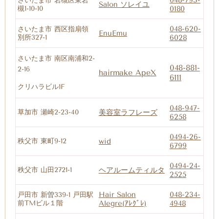
048-793-
さいたま市 岩槻区東岩
Salon ソレイユ
槻1-10-10
0180
048-620-
さいたま市 西区指扇領
EnuEmu
別所327-1
6028
さいたま市 南区南浦和2-
048-881-
2-16
hairmake ApeX
6111
クリハラビル1F
048-947-
草加市 瀬崎2-23-40
美容室ラフレーズ
6258
0494-26-
秩父市 東町9-12
wid
6799
0494-24-
秩父市 山田2721-1
ヘアルームティルタ
2525
Hair Salon
048-234-
戸田市 新曽339-1 戸田駅
前TMビル１階
Alegre(ｱﾚｸﾞﾚ)
4948