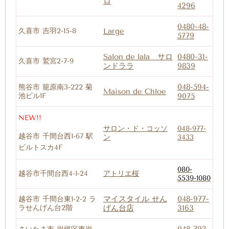
ロ
4296
0480-48-
久喜市 吉羽2-15-8
Large
5779
Salon de lala サロ
0480-31-
久喜市 鷲宮2-7-9
ンドララ
9839
048-594-
熊谷市 籠原南3-222 菊
Maison de Chloe
池ビル1F
9075
NEW!!
サロン・ド・コッソ
048-977-
越谷市 千間台西1-67 駅
ン
3433
ビルトスカ4F
080-
越谷市千間台西4-1-24
アトリエ桜
5539-1080
マイスタイル せん
048-977-
越谷市 千間台東1-2-2 ラ
ラせんげん台2階
げん台店
3163