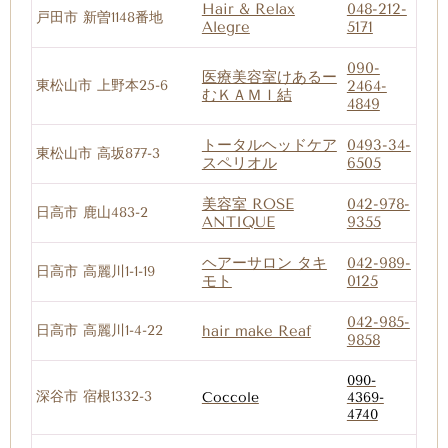
Hair & Relax
048-212-
戸田市 新曽1148番地
Alegre
5171
090-
医療美容室けあるー
東松山市 上野本25-6
2464-
むＫＡＭＩ結
4849
トータルヘッドケア
0493-34-
東松山市 高坂877-3
スペリオル
6505
美容室 ROSE
042-978-
日高市 鹿山483-2
ANTIQUE
9355
ヘアーサロン タキ
042-989-
日高市 高麗川1-1-19
モト
0125
042-985-
日高市 高麗川1-4-22
hair make Reaf
9858
090-
深谷市 宿根1332-3
Coccole
4369-
4740