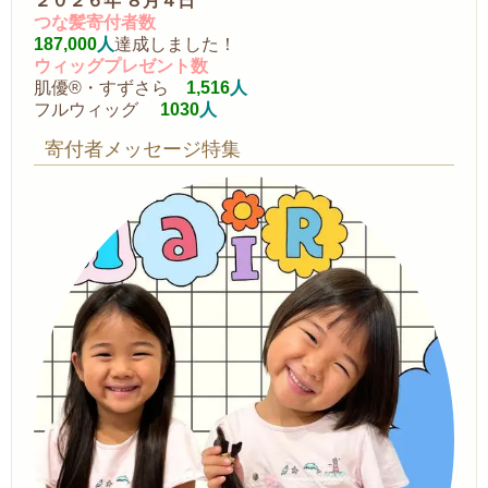
２０２６年 ８月４日
つな髪寄付者数
187,000
人
達成しました！
ウィッグプレゼント数
肌優®・すずさら
1,516
人
フルウィッグ
1030
人
寄付者メッセージ特集