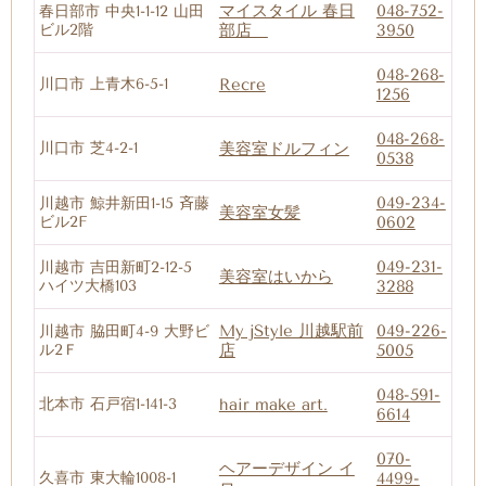
マイスタイル 春日
048-752-
春日部市 中央1-1-12 山田
ビル2階
部店
3950
048-268-
川口市 上青木6-5-1
Recre
1256
048-268-
川口市 芝4-2-1
美容室ドルフィン
0538
049-234-
川越市 鯨井新田1-15 斉藤
美容室女髪
ビル2F
0602
049-231-
川越市 吉田新町2-12-5
美容室はいから
ハイツ大橋103
3288
My jStyle 川越駅前
049-226-
川越市 脇田町4-9 大野ビ
ル2Ｆ
店
5005
048-591-
北本市 石戸宿1-141-3
hair make art.
6614
070-
ヘアーデザイン イ
久喜市 東大輪1008-1
4499-