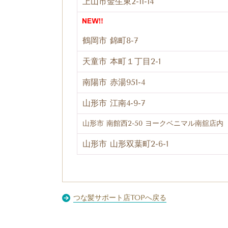
上山市金生東2-11-14
鶴岡市 錦町8-7
天童市 本町１丁目2-1
南陽市 赤湯951-4
山形市 江南4-9-7
山形市 南館西2-50 ヨークベニマル南舘店内
山形市 山形双葉町2-6-1
つな髪サポート店TOPへ戻る