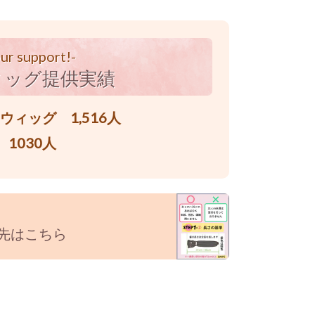
ur support!-
ィッグ提供実績
ィッグ 1,516人
1030人
り先はこちら