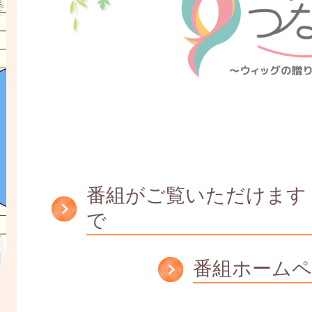
番組がご覧いただけます ※2
で
番組ホーム