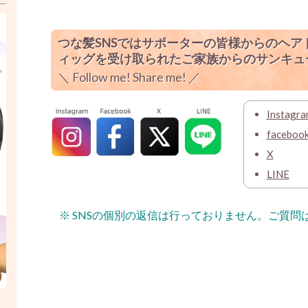
つな髪SNSではサポーターの皆様からのヘ
ィッグを受け取られたご家族からのサンキュ
＼
Follow me! Share me!
／
Instagra
faceboo
X
LINE
※ SNSの個別の返信は行っておりません。ご質