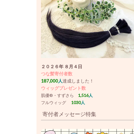
２０２６年 ８月４日
つな髪寄付者数
187,000
人
達成しました！
ウィッグプレゼント数
肌優®・すずさら
1,516
人
フルウィッグ
1030
人
寄付者メッセージ特集