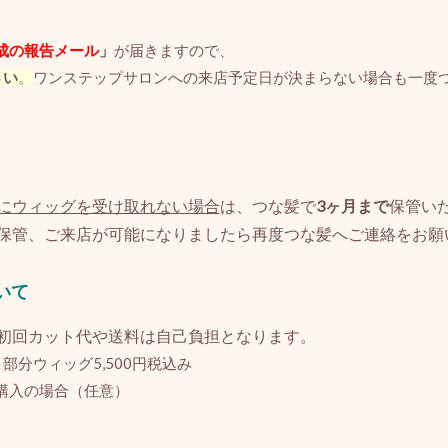
成の報告メール
」
が届きますので、
さい
。
ワンステップサロンへの来店予定日が決まらない場合も一度
にウィッグを受け取れない場合
は、つな髪で
3ヶ月まで
保管い
保管、ご来店が可能になりましたら再度つな髪へご連絡をお願
いて
初回カット代や送料は自己負担となります。
部分ウィッグ5,500円税込み
購入の場合（任意）