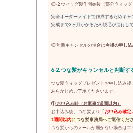
②-2
ウィッグ製作開始
後（部分ウィッグ
完全オーダーメイドで作成するためキャ
完成まで3ヶ月かかるため脱毛が進行し
③
無断キャンセル
の場合は
今後の申し込
6-2.
つな髪がキャンセルと判断す
つな髪ウィッグプレゼントお申し込み後
あらかじめご了承くださいませ。
①
お申込み時（お返事1週間以内）
お申込み後、つな髪より
「
お申込み確定
1週間以内
に
つな髪事務局へご返信くだ
つな髪からのメールが届かない場合はエ