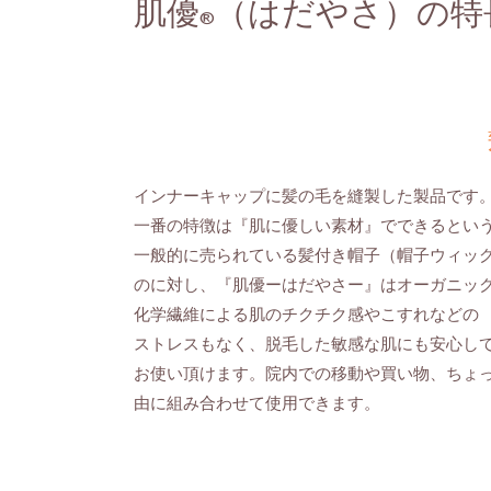
肌優
（はだやさ）の特
®
インナーキャップに髪の毛を縫製した製品です
一番の特徴は
『肌に優しい素材』
でできるとい
一般的に売られている
髪付き帽子（帽子ウィッ
のに対し、『肌優ーはだやさー』はオーガニッ
化学繊維による肌のチクチク感やこすれなどの
ストレスもなく、脱毛した敏感な肌にも安心し
お使い頂けます。
院内での移動や買い物、ちょ
由に組み合わせて使用できます
。