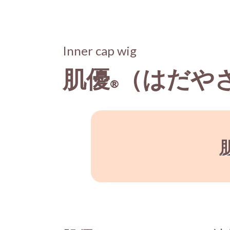
Inner cap wig
肌優
（はだや
®