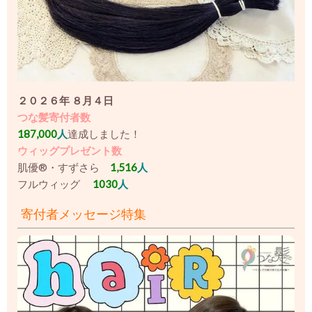
２０２６年 ８月４日
つな髪寄付者数
187,000
人
達成しました！
ウィッグプレゼント数
肌優®・すずさら
1,516
人
フルウィッグ
1030
人
寄付者メッセージ特集