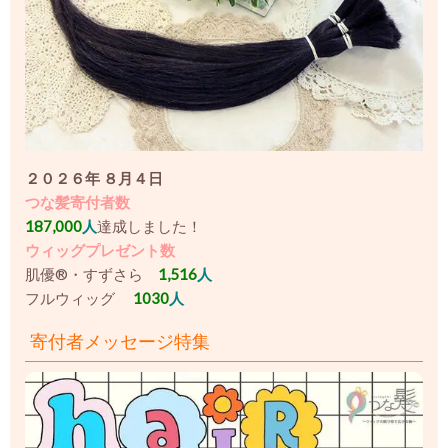
２０２６年 ８月４日
つな髪寄付者数
187,000
人
達成しました！
ウィッグプレゼント数
肌優®・すずさら
1,516
人
フルウィッグ
1030
人
寄付者メッセージ特集