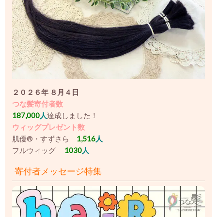
２０２６年 ８月４日
つな髪寄付者数
187,000
人
達成しました！
ウィッグプレゼント数
肌優®・すずさら
1,516
人
フルウィッグ
1030
人
寄付者メッセージ特集