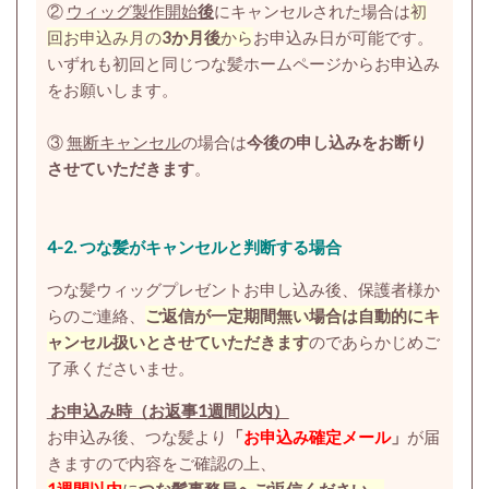
②
ウィッグ製作開始
後
にキャンセルされた場合は
初
回お申込み月の
3か月後
から
お申込み日が可能です。
いずれも初回と同じつな髪ホームページからお申込み
をお願いします。
③
無断キャンセル
の場合は
今後の申し込みをお断り
させていただきます
。
4-2.
つな髪がキャンセルと判断する場合
つな髪ウィッグプレゼントお申し込み後、保護者様か
らのご連絡、
ご返信が一定期間無い場合は自動的にキ
ャンセル扱いとさせていただきます
のであらかじめご
了承くださいませ。
お申込み時（お返事1週間以内）
お申込み後、つな髪より
「
お申込み確定メール
」
が届
きますので内容をご確認の上、
1週間以内
に
つな髪事務局へご返信ください
。