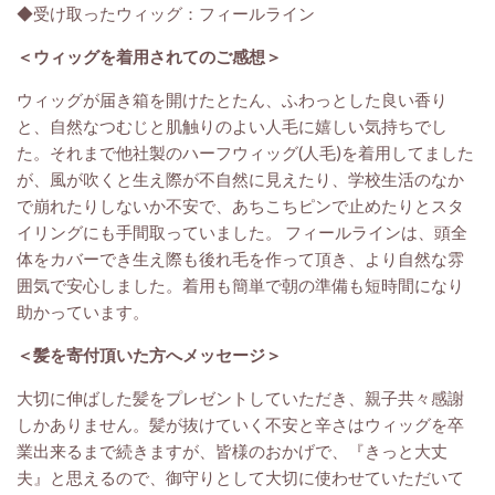
◆受け取ったウィッグ：フィールライン
＜ウィッグを着用されてのご感想＞
ウィッグが届き箱を開けたとたん、ふわっとした良い香り
と、自然なつむじと肌触りのよい人毛に嬉しい気持ちでし
た。それまで他社製のハーフウィッグ(人毛)を着用してました
が、風が吹くと生え際が不自然に見えたり、学校生活のなか
で崩れたりしないか不安で、あちこちピンで止めたりとスタ
イリングにも手間取っていました。 フィールラインは、頭全
体をカバーでき生え際も後れ毛を作って頂き、より自然な雰
囲気で安心しました。着用も簡単で朝の準備も短時間になり
助かっています。
＜髪を寄付頂いた方へメッセージ＞
大切に伸ばした髪をプレゼントしていただき、親子共々感謝
しかありません。髪が抜けていく不安と辛さはウィッグを卒
業出来るまで続きますが、皆様のおかげで、『きっと大丈
夫』と思えるので、御守りとして大切に使わせていただいて