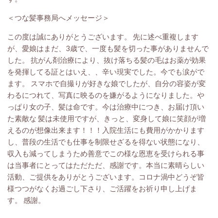
＜つな髪事務局へメッセージ＞
この度は誠にありがとうございます。 先に述べ重複します
が、愛娘はまだ、3歳で、一度も髪を切った事がありませんで
した。 抗がん剤治療により、抜け落ちる髪の毛はお薬が効果
を発揮してる証とはいえ、、辛い現実でした。今でも涙がで
ます。 スマホで自撮りが好きな娘でしたが、自分の容姿が変
わるにつれて、写真に映るのを嫌がるようになりました。や
っぱり女の子、髪は命です。今は治療中につき、お届け頂い
た素敵な 髪は未使用ですが、きっと、変身して娘に笑顔が増
えるのが想像出来ます！！！
入院生活にも費用がかかります
し、普段の生活でも仕事を制限せざるを得ない状態になり、
収入も減ってしまうため善意でこの様な恩恵を受けられる事
は当事者にとってはただただ、感謝です。本当に素晴らしい
活動、ご提供をありがとうございます。コロナ渦中どうぞ皆
様つつがなくお過ごし下さり、ご活躍をお祈り申し上げま
す。 感謝。