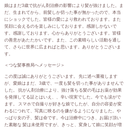
娘はまだ3歳で抗がん剤治療の影響により髪が抜けました。ま
だ、生まれてから、前髪しか切った事が無かったので、本当
にショックでした。皆様の愛により救われております。また
笑顔に会えるのを楽しみにしております。感謝しかないで
す。感謝しております。心からありがとうございます。皆様
の善意があたたかいです。また、この素晴らしい活動を通し
て、さらに世界に広まればと思います。ありがとうございま
す。
＜つな髪事務局へメッセージ＞
この度は誠にありがとうございます。 先に述べ重複します
が、愛娘はまだ、3歳で、一度も髪を切った事がありませんで
した。 抗がん剤治療により、抜け落ちる髪の毛はお薬が効果
を発揮してる証とはいえ、、辛い現実でした。今でも涙がで
ます。 スマホで自撮りが好きな娘でしたが、自分の容姿が変
わるにつれて、写真に映るのを嫌がるようになりました。や
っぱり女の子、髪は命です。今は治療中につき、お届け頂い
た素敵な 髪は未使用ですが、きっと、変身して娘に笑顔が増